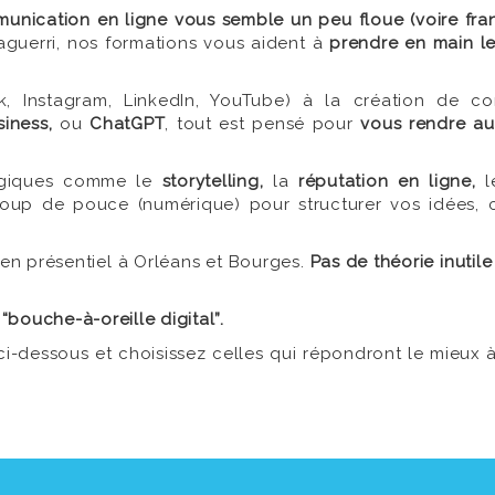
ommunication en ligne vous semble un peu floue (voire f
guerri, nos formations vous aident à
prendre en main le
k, Instagram, LinkedIn, YouTube) à la création de con
iness,
ou
ChatGPT
, tout est pensé pour
vous rendre a
égiques comme le
storytelling,
la
réputation en ligne,
l
oup de pouce (numérique) pour structurer vos idées, c
u en présentiel à Orléans et Bourges.
Pas de théorie inutile
bouche-à-oreille digital”.
ci-dessous et choisissez celles qui répondront le mieux 