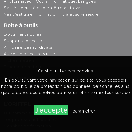
RH, formateur, Outils Informatique, Langues
Santé, sécurité et bien-être au travail
Yes c’est utile : Formation Intra et sur-mesure
Boîte à outils
Documents Utiles
Supports formation
Annuaire des syndicats
Autres informations utiles
Fiches métiers
Espace formateur
Ce site utilise des cookies.
Evènements
En poursuivant votre navigation sur ce site, vous acceptez
Agenda
notre
politique de protection des données personnelles
ainsi
que le dépôt des cookies pour vous offrir le meilleur service.
Actus
L'ORIFFPL
paramétrer
Qui sommes-nous ?
Les professions Libérales
Nos sites de formation